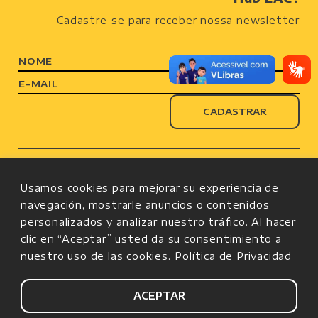
Cadastre-se para receber nossa newsletter
NOME
E-MAIL
Por
tomadas de decisões informadas
pelas
melhores evidências
disponíveis na A
mérica
Usamos cookies para mejorar su experiencia de
Latina
e no
Caribe
navegación, mostrarle anuncios o contenidos
personalizados y analizar nuestro tráfico. Al hacer
clic en “Aceptar” usted da su consentimiento a
nuestro uso de las cookies.
Política de Privacidad
contacto@hublac.org
ACEPTAR
Políticas de Privacidade