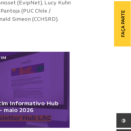
nisset (EvipNet), Lucy Kuhn
 Pantoja (PUC Chile /
FAÇA PARTE
nald Simeon (CCHSRD).
TIM
tim Informativo Hub
- maio 2026