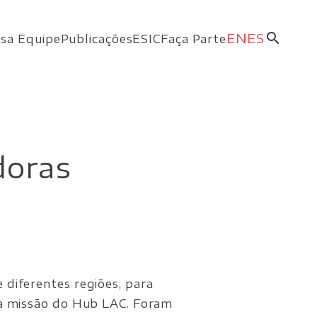
search
EN
ES
sa Equipe
Publicações
ESIC
Faça Parte
doras
 diferentes regiões, para
s à missão do Hub LAC. Foram