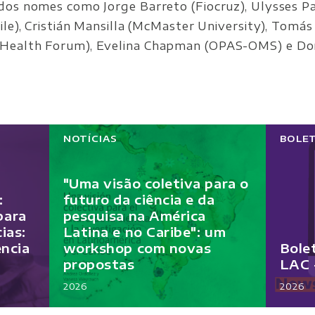
dos nomes como Jorge Barreto (Fiocruz), Ulysses Pa
ile), Cristián Mansilla (McMaster University), Tomás
Health Forum), Evelina Chapman (OPAS-OMS) e Do
NOTÍCIAS
BOLE
"Uma visão coletiva para o
:
futuro da ciência e da
 para
pesquisa na América
ias:
Latina e no Caribe": um
encia
workshop com novas
Bole
propostas
LAC 
2026
2026