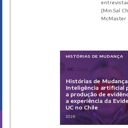
entrevista
(Min.Sal Ch
McMaster 
HISTÓRIAS DE MUDANÇA
Histórias de Mudança
Inteligência artificial
a produção de evidênc
a experiência da Evid
UC no Chile
2026