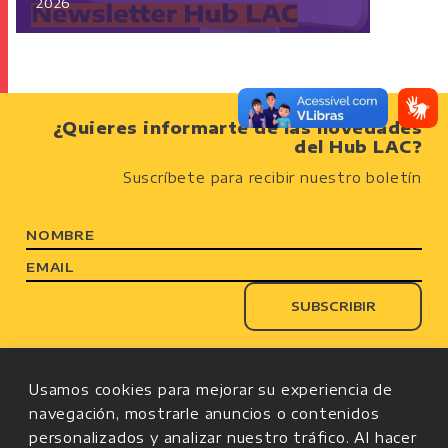
2026
¿Quieres informarte de las novedades
del Hub LAC?
Suscríbete para recibir nuestro boletín
NOMBRE
EMAIL
Por una
toma de decisiones informada
por
Usamos cookies para mejorar su experiencia de
la
mejor evidencia
disponible para
navegación, mostrarle anuncios o contenidos
Latinoamérica
y el
Caribe
personalizados y analizar nuestro tráfico. Al hacer