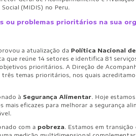
Social (MIDIS) no Peru.
s ou problemas prioritários na sua or
aprovou a atualização da
Política Nacional d
ca que reúne 14 setores e identifica 81 serviço
 objetivos prioritários. A Direção de Acompa
rês temas prioritários, nos quais acreditamos
ionado à
Segurança Alimentar
. Hoje estamo
s mais eficazes para melhorar a segurança ali
vel.
ionado com a
pobreza
. Estamos em transição
 uma medição multidimensional complementar,