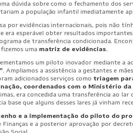
uma dúvida sobre como o fechamento dos serv
tariam a população infantil imediatamente ap
a por evidências internacionais, pois não tín
r se era esperável obter resultados important
rograma de transferência condicionada. Enco
e fizemos uma
matriz de evidências
.
implementamos um piloto inovador mediante a
”
. Ampliamos a assistência a gestantes e mãe
oram adicionados serviços como
triagem par
inação, coordenados com o Ministério da
imas, era concedida uma transferência ao lar 
ia base que alguns desses lares já vinham rec
enho e a implementação do piloto do pr
 Finanças e a posterior aprovação por decret
ão Social.