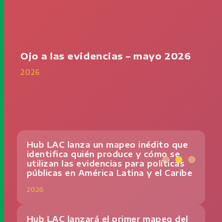
ca
Ojo a las evidencias – mayo 2026
«U
fut
2026
on
in
el
pr
20
…
Hub LAC lanza un mapeo inédito que
identifica quién produce y cómo se
utilizan las evidencias para políticas
públicas en América Latina y el Caribe
2026
Hub LAC lanzará el primer mapeo del