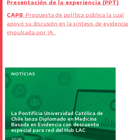
Presentación de la experiencia (PPT)
CAP8
: Propuesta de política pública la cual
apoyó su discusión en la síntesis de evidencia
impulsada por IA.
NOTÍCIAS
La Pontifícia Universidad Católica de
Chile lanza Diplomado en Medicina
Basada en Evidencia con descuento
especial para red del Hub LAC
2026