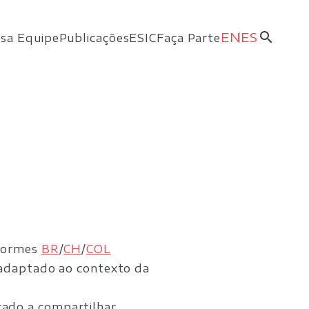
search
EN
ES
sa Equipe
Publicações
ESIC
Faça Parte
2
nformes
BR
/
CH
/
COL
 adaptado ao contexto da
cado a compartilhar