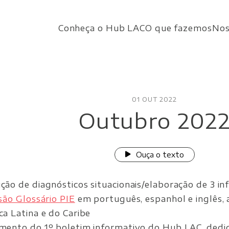
Conheça o Hub LAC
O que fazemos
Nos
01 OUT 2022
Outubro 202
Ouça o texto
ção de diagnósticos situacionais/elaboração de 3 i
são Glossário PIE
em português, espanhol e inglês,
a Latina e do Caribe
mento do 1º boletim informativo do Hub LAC, dedi