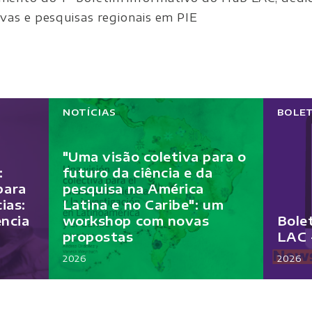
tivas e pesquisas regionais em PIE
NOTÍCIAS
BOLE
"Uma visão coletiva para o
:
futuro da ciência e da
 para
pesquisa na América
ias:
Latina e no Caribe": um
encia
workshop com novas
Bole
propostas
LAC 
2026
2026