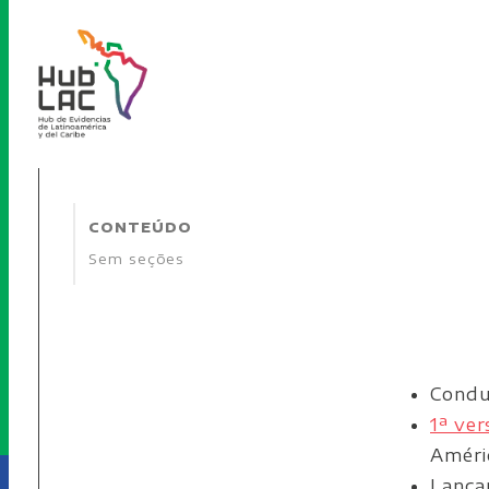
CONTEÚDO
Sem seções
Condu
1ª ver
Améric
Lança