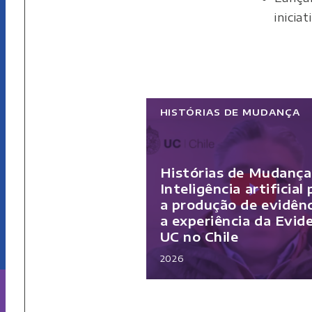
inicia
HISTÓRIAS DE MUDANÇA
Histórias de Mudança
Inteligência artificial
a produção de evidênc
a experiência da Evid
UC no Chile
2026